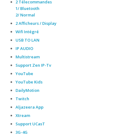
2 Télecommandes
1/ Bluetooth
2/ Normal
2 Afficheurs / Display
Wifi Intégré
USB TO LAN
IP AUDIO
Multistream
Support Zen IP-Tv
YouTube
YouTube Kids
DailyMotion
Twitch
Aljazeera App
Xtream
Support UCasT
3G-4G