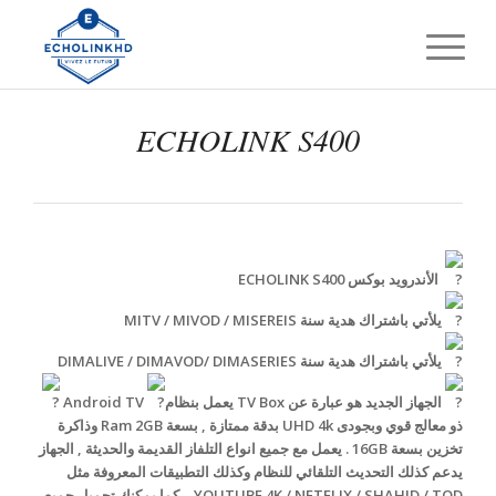
ECHOLINK S400
الأندرويد بوكس ECHOLINK S400
يلأتي باشتراك هدية سنة MITV / MIVOD / MISEREIS
يلأتي باشتراك هدية سنة DIMALIVE / DIMAVOD/ DIMASERIES
Android TV
الجهاز الجديد هو عبارة عن TV Box يعمل بنظام
ذو معالج قوي وبجودى UHD 4k بدقة ممتازة , بسعة Ram 2GB وذاكرة
تخزين بسعة 16GB . يعمل مع جميع انواع التلفاز القديمة والحديثة , الجهاز
يدعم كذلك التحديث التلقائي للنظام وكذلك التطبيقات المعروفة مثل
YOUTUBE 4K / NETFLIX / SHAHID / TOD… كما يمكنك تحميل جميع