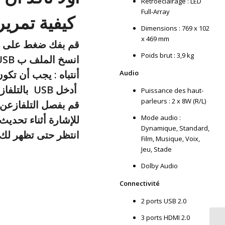
Rétroéclairage : LED
Full-Array
كيفية تمرير تحديث تلفاز
Dimensions : 769 x 102
x 469 mm
قم بفك ضغط على مل
Poids brut : 3,9 kg
USB انسخ الملف ب
أنتباه : يجب أن تكو
Audio
بالتلفاز USB أدخل
Puissance des haut-
parleurs : 2 x 8W (R/L)
قم بفصل التلفازعن الكهرباء، وانتظر
للإشارة أثناء تحديث 
Mode audio :
Dynamique, Standard,
انتظر حتى تظهر لك ا
Film, Musique, Voix,
Jeu, Stade
Dolby Audio
Connectivité
2 ports USB 2.0
3 ports HDMI 2.0