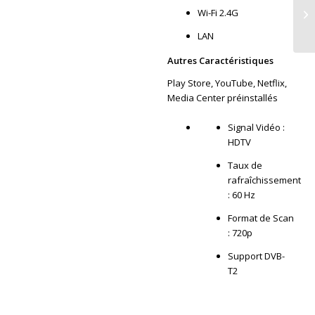
Wi-Fi 2.4G
LAN
Autres Caractéristiques
Play Store, YouTube, Netflix,
Media Center préinstallés
Signal Vidéo :
HDTV
Taux de
rafraîchissement
: 60 Hz
Format de Scan
: 720p
Support DVB-
T2