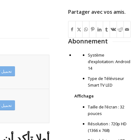
Partager avec vos amis.
Abonnement
Système
d’exploitation: Android
14
Télécharger تحميل
Type de Téléviseur
Smart TV LED
Affichage
Télécharger تحميل
Taille de l’écran : 32
pouces
Résolution : 720p HD
(1366 x 768)
أولا تأكد أن